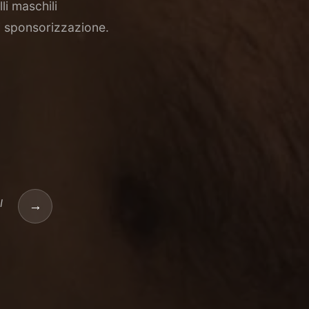
i maschili
i sponsorizzazione.
I
→