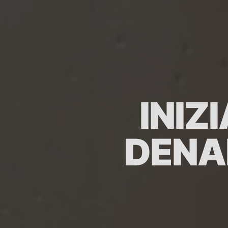
INIZ
DEN