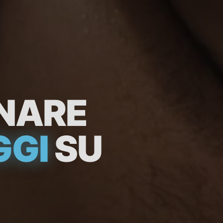
GNARE
GGI
SU